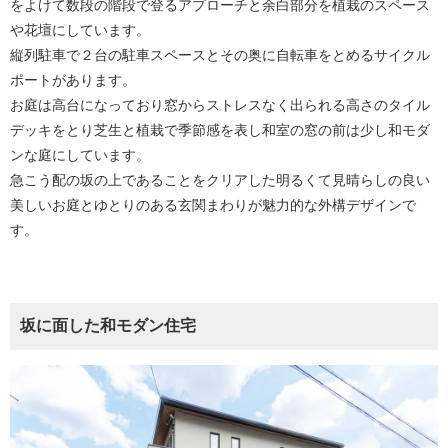
をよけて数段の階段で登るアプローチと余白部分を植栽のスペース
や花壇にしています。
縦列駐車で２台の駐車スペースとその奥に自転車をとめるサイクル
ポートがあります。
お庭は高台になっており窓からストレスなく出られる高さのタイル
デッキをとり芝生と植栽で季節感を表し和室の窓の前は少し和モダ
ンな庭にしています。
急こう配の坂の上であることをクリアした明るくて見晴らしの良い
美しいお庭とゆとりのある玄関まわりが魅力的な外構デザインで
す。
坂に面した和モダン住宅