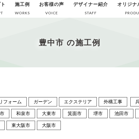
プト
施工例
お客様の声
デザイナー紹介
オリジナ
PT
WORKS
VOICE
STAFF
PRODU
豊中市 の施工例
リフォーム
ガーデン
エクステリア
外構工事
市
和泉市
大東市
箕面市
堺市
池田市
東大阪市
大阪市