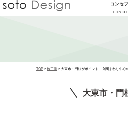
コンセ
CONCE
TOP
>
施工例
>
大東市・門柱がポイント 玄関まわり中心
大東市・門