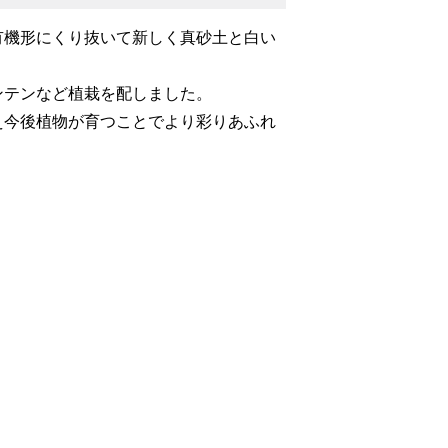
有機形にくり抜いて新しく真砂土と白い
ンテンなど植栽を配しました。
え今後植物が育つことでより彩りあふれ