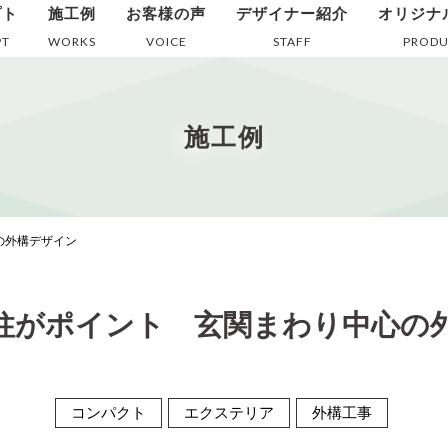
プト
施工例
お客様の声
デザイナー紹介
オリジナ
PT
WORKS
VOICE
STAFF
PRODU
施工例
の外構デザイン
柱がポイント 玄関まわり中心の
コンパクト
エクステリア
外構工事