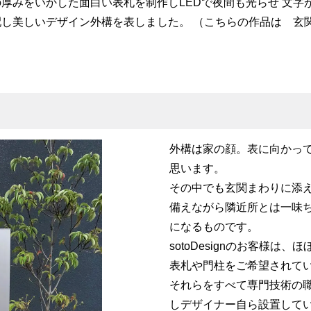
厚みをいかした面白い表札を制作しLEDで夜間も光らせ 文字
し美しいデザイン外構を表しました。 （こちらの作品は 玄
外構は家の顔。表に向かっ
思います。
その中でも玄関まわりに添
備えながら隣近所とは一味
になるものです。
sotoDesignのお客様
表札や門柱をご希望されて
それらをすべて専門技術の
しデザイナー自ら設置して