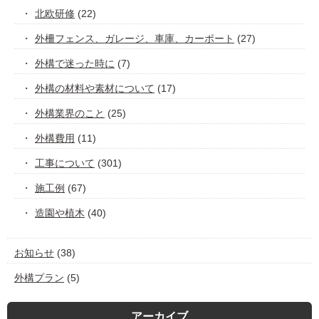
北欧研修
(22)
外柵フェンス、ガレージ、車庫、カーポート
(27)
外構で迷った時に
(7)
外構の材料や素材について
(17)
外構業界のこと
(25)
外構費用
(11)
工事について
(301)
施工例
(67)
造園や植木
(40)
お知らせ
(38)
外構プラン
(5)
アーカイブ