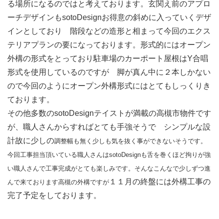
る場所になるのではと考えております。玄関え前のアプロ
ーチデザインもsotoDesignお得意の斜めに入っていくデザ
インとしており 階段などの造形と相まって今回のエクス
テリアプランの要になっております。形式的にはオープン
外構の形式をとっており駐車場のカーポート屋根はY合唱
形式を使用しているのですが 脚が真ん中に２本しかない
ので今回のようにオープン外構形式にはとてもしっくりき
ております。
その他多数のsotoDesignテイストが満載の高槻市物件です
が、職人さんからすればとても手強そうで シンプルな設
計故に少しの
調整幅も無く少しも気を抜く事ができないそうです。
今回工事担当頂いている職人さんはsotoDesignも舌を巻くほど拘りが強
い職人さんで工事完成がとても楽しみです。そんなこんなで少しずつ進
１１月の終盤には外構工事の
んで来ております高槻の外構ですが
完了予定をしております。