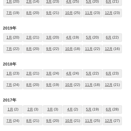
1月
(20)
2月
(14)
3月
(23)
4月
(25)
5月
(20)
6月
(21)
7月
(19)
8月
(20)
9月
(21)
10月
(25)
11月
(23)
12月
(23)
2019年
1月
(20)
2月
(21)
3月
(20)
4月
(19)
5月
(20)
6月
(22)
7月
(22)
8月
(20)
9月
(22)
10月
(18)
11月
(22)
12月
(16)
2018年
1月
(23)
2月
(21)
3月
(24)
4月
(24)
5月
(22)
6月
(23)
7月
(24)
8月
(20)
9月
(19)
10月
(22)
11月
(18)
12月
(21)
2017年
1月
(2)
2月
(3)
3月
(3)
4月
(2)
5月
(19)
6月
(28)
7月
(24)
8月
(21)
9月
(20)
10月
(21)
11月
(25)
12月
(27)