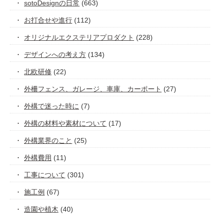
sotoDesignの日常
(663)
お打合せや進行
(112)
オリジナルエクステリアプロダクト
(228)
デザインへの考え方
(134)
北欧研修
(22)
外柵フェンス、ガレージ、車庫、カーポート
(27)
外構で迷った時に
(7)
外構の材料や素材について
(17)
外構業界のこと
(25)
外構費用
(11)
工事について
(301)
施工例
(67)
造園や植木
(40)