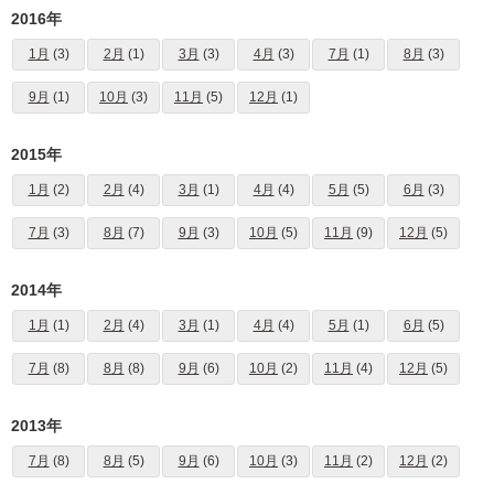
2016年
1月
(3)
2月
(1)
3月
(3)
4月
(3)
7月
(1)
8月
(3)
9月
(1)
10月
(3)
11月
(5)
12月
(1)
2015年
1月
(2)
2月
(4)
3月
(1)
4月
(4)
5月
(5)
6月
(3)
7月
(3)
8月
(7)
9月
(3)
10月
(5)
11月
(9)
12月
(5)
2014年
1月
(1)
2月
(4)
3月
(1)
4月
(4)
5月
(1)
6月
(5)
7月
(8)
8月
(8)
9月
(6)
10月
(2)
11月
(4)
12月
(5)
2013年
7月
(8)
8月
(5)
9月
(6)
10月
(3)
11月
(2)
12月
(2)