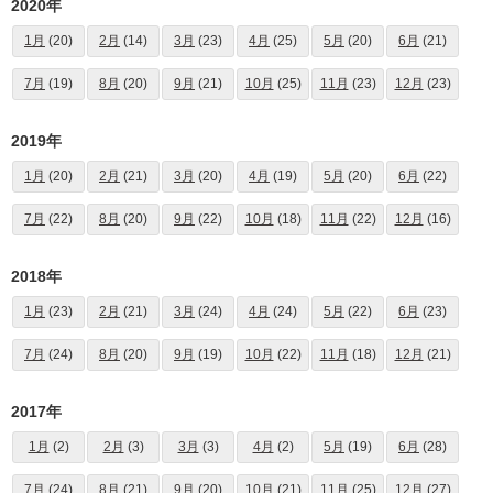
2020年
1月
(20)
2月
(14)
3月
(23)
4月
(25)
5月
(20)
6月
(21)
7月
(19)
8月
(20)
9月
(21)
10月
(25)
11月
(23)
12月
(23)
2019年
1月
(20)
2月
(21)
3月
(20)
4月
(19)
5月
(20)
6月
(22)
7月
(22)
8月
(20)
9月
(22)
10月
(18)
11月
(22)
12月
(16)
2018年
1月
(23)
2月
(21)
3月
(24)
4月
(24)
5月
(22)
6月
(23)
7月
(24)
8月
(20)
9月
(19)
10月
(22)
11月
(18)
12月
(21)
2017年
1月
(2)
2月
(3)
3月
(3)
4月
(2)
5月
(19)
6月
(28)
7月
(24)
8月
(21)
9月
(20)
10月
(21)
11月
(25)
12月
(27)