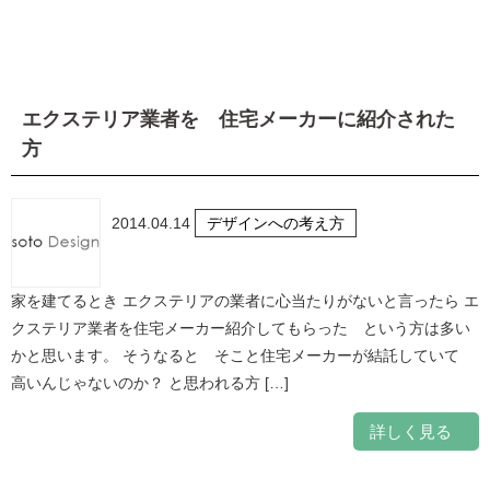
エクステリア業者を 住宅メーカーに紹介された
方
2014.04.14
デザインへの考え方
家を建てるとき エクステリアの業者に心当たりがないと言ったら エ
クステリア業者を住宅メーカー紹介してもらった という方は多い
かと思います。 そうなると そこと住宅メーカーが結託していて
高いんじゃないのか？ と思われる方 […]
詳しく見る