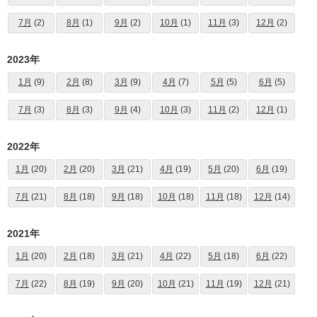
7月
(2)
8月
(1)
9月
(2)
10月
(1)
11月
(3)
12月
(2)
2023年
1月
(9)
2月
(8)
3月
(9)
4月
(7)
5月
(5)
6月
(5)
7月
(3)
8月
(3)
9月
(4)
10月
(3)
11月
(2)
12月
(1)
2022年
1月
(20)
2月
(20)
3月
(21)
4月
(19)
5月
(20)
6月
(19)
7月
(21)
8月
(18)
9月
(18)
10月
(18)
11月
(18)
12月
(14)
2021年
1月
(20)
2月
(18)
3月
(21)
4月
(22)
5月
(18)
6月
(22)
7月
(22)
8月
(19)
9月
(20)
10月
(21)
11月
(19)
12月
(21)