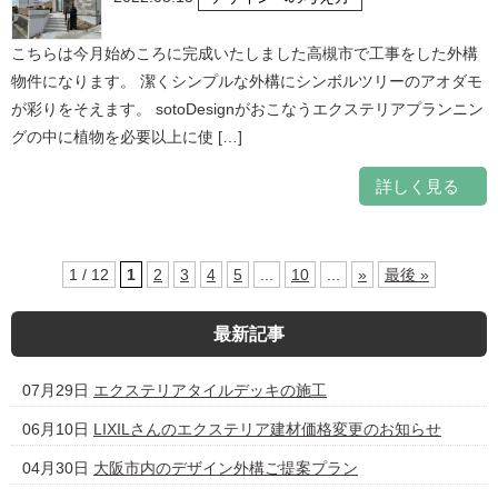
こちらは今月始めころに完成いたしました高槻市で工事をした外構
物件になります。 潔くシンプルな外構にシンボルツリーのアオダモ
が彩りをそえます。 sotoDesignがおこなうエクステリアプランニン
グの中に植物を必要以上に使 […]
詳しく見る
1 / 12
1
2
3
4
5
...
10
...
»
最後 »
最新記事
07月29日
エクステリアタイルデッキの施工
06月10日
LIXILさんのエクステリア建材価格変更のお知らせ
04月30日
大阪市内のデザイン外構ご提案プラン