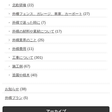
北欧研修
(22)
外柵フェンス、ガレージ、車庫、カーポート
(27)
外構で迷った時に
(7)
外構の材料や素材について
(17)
外構業界のこと
(25)
外構費用
(11)
工事について
(301)
施工例
(67)
造園や植木
(40)
お知らせ
(38)
外構プラン
(5)
アーカイブ