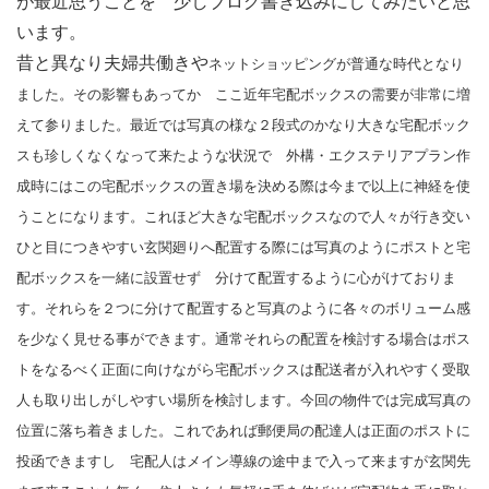
が最近思うことを 少しブログ書き込みにしてみたいと思
います。
昔と異なり夫婦共働きや
ネットショッピング
が普通な時代となり
ました。その影響もあってか ここ近年宅配ボックスの需要が
非常に増
えて参りました。最近では写真の様な２段式のかなり大きな宅配ボック
スも珍しくなくなって来たような状況で 外構・エクステリアプラン作
成時にはこの宅配ボックスの置き場を決める際は今まで以上に神経を使
うことになります。これほど大きな宅配ボックスなので人々が行き交い
ひと目につきやすい
玄関廻りへ配置する際には写真のようにポストと宅
配ボックスを一緒に設置せず 分けて配置するように心がけておりま
す。それらを２つに分けて配置すると写真のように
各々のボリューム感
を少なく見せる事ができます。通常それらの配置を検討する場合はポス
トをなるべく正面に向けながら宅配ボックスは配送者が入れやすく受取
人も取り出しがしやすい場所を検討します。今回の物件では完成写真の
位置に落ち着きました。これであれば郵便局の配達人は正面のポストに
投函できますし 宅配人はメイン導線の途中まで入って来ますが玄関先