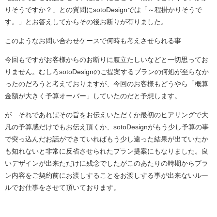
りそうですか？」との質問にsotoDesignでは「～程掛かりそうで
す。」とお答えしてからその後お断りが有りました。
このようなお問い合わせケースで何時も考えさせられる事
今回もですがお客様からのお断りに腹立たしいなどと一切思ってお
りません。むしろsotoDesignのご提案するプランの何処が至らなか
ったのだろうと考えておりますが、今回のお客様もどうやら「概算
金額が大きく予算オーバー」していたのだと予想します。
が それであればその旨をお伝えいただくか最初のヒアリングで大
凡の予算感だけでもお伝え頂くか、sotoDesignがもう少し予算の事
で突っ込んだお話ができていればもう少し違った結果が出ていたか
も知れないと非常に反省させられたプラン提案にもなりました。良
いデザインが出来ただけに残念でしたがこのあたりの時期からプラ
ン内容をご契約前にお渡しすることをお渡しする事が出来ないルー
ルでお仕事をさせて頂いております。