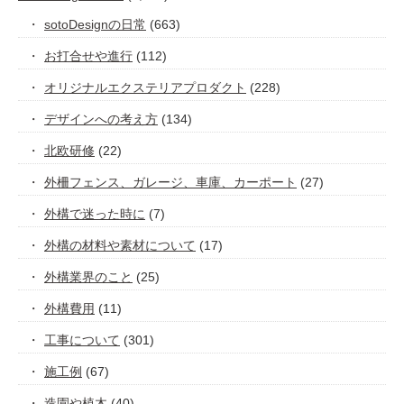
sotoDesignの日常
(663)
お打合せや進行
(112)
オリジナルエクステリアプロダクト
(228)
デザインへの考え方
(134)
北欧研修
(22)
外柵フェンス、ガレージ、車庫、カーポート
(27)
外構で迷った時に
(7)
外構の材料や素材について
(17)
外構業界のこと
(25)
外構費用
(11)
工事について
(301)
施工例
(67)
造園や植木
(40)