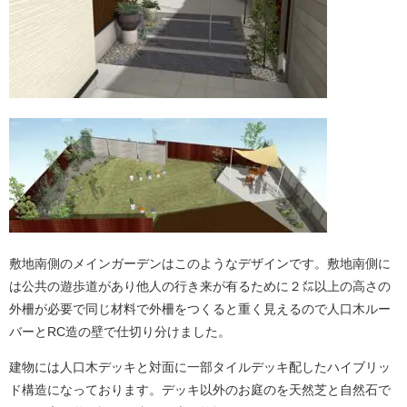
敷地南側のメインガーデンはこのようなデザインです。敷地南側に
は公共の遊歩道があり他人の行き来が有るために２㍍以上の高さの
外柵が必要で同じ材料で外柵をつくると重く見えるので人口木ルー
バーとRC造の壁で仕切り分けました。
建物には人口木デッキと対面に一部タイルデッキ配したハイブリッ
ド構造になっております。デッキ以外のお庭のを天然芝と自然石で