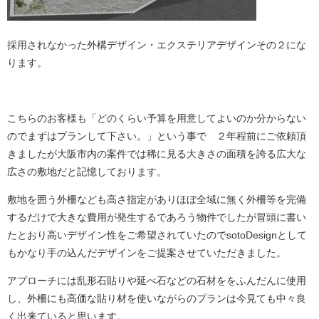
採用されなかった外構デザイン・エクステリアデザインその２にな
ります。
こちらのお客様も「どのくらい予算を用意してよいのか分からない
のでまずはプランして下さい。」という事で ２年程前にご依頼頂
きましたが大阪市内の案件では稀に見る大きさの面積を誇る広大な
広さの敷地だと記憶しております。
敷地を囲う外柵なども高さ指定がありほぼ全域に無く外柵等を完備
するだけで大きな費用が発生するであろう物件でしたが冒頭に書い
たとおり高いデザイン性をご希望されていたのでsotoDesignとして
もかなり手の込んだデザインをご提案させていただきました。
アプローチには乱形石貼りや延べ石などの石材ををふんだんに使用
し、外柵にも高価な貼り材を使いながらのプランは今見ても中々良
く出来ていると思います。