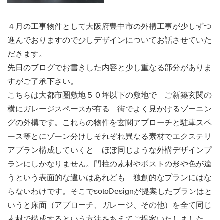
４月の工事物件として大阪府豊中市の外構工事が少しずつ
進んでおりますので少しデザインについてお話させていた
だきます。
先日のブログでお書きした内容と少し重なる部分がありま
すがご了承下さい。
こちらは大都市圏敷地５０坪以下の敷地で ご新築玄関の
横にガレージスペースが有る 街でよく見かけるゾーニン
グの外構です。これらの物件を玄関アプローチと駐車スペ
ース等とにゾーン分けしそれぞれ異なる素材でエクステリ
アプラン構成していくと ほぼ同じような外構デザインプ
ランにしかなりません。門柱の素材やポストの形や色が違
うという表面的な違いはあれども 独創的なプランにはな
らないわけです。そこでsotoDesignが提案したプランはと
いうと床面（アプローチ、ガレージ、その他）を全て同じ
素材で構成するという方法をあえてご提案いたしました。