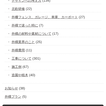
デザインへの考え方
(134)
北欧研修
(22)
外柵フェンス、ガレージ、車庫、カーポート
(27)
外構で迷った時に
(7)
外構の材料や素材について
(17)
外構業界のこと
(25)
外構費用
(11)
工事について
(301)
施工例
(67)
造園や植木
(40)
お知らせ
(38)
外構プラン
(5)