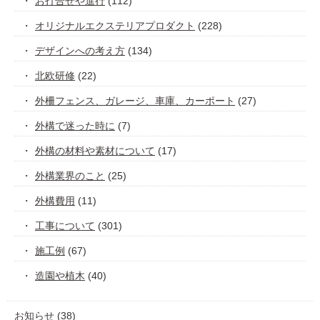
お打合せや進行
(112)
オリジナルエクステリアプロダクト
(228)
デザインへの考え方
(134)
北欧研修
(22)
外柵フェンス、ガレージ、車庫、カーポート
(27)
外構で迷った時に
(7)
外構の材料や素材について
(17)
外構業界のこと
(25)
外構費用
(11)
工事について
(301)
施工例
(67)
造園や植木
(40)
お知らせ
(38)