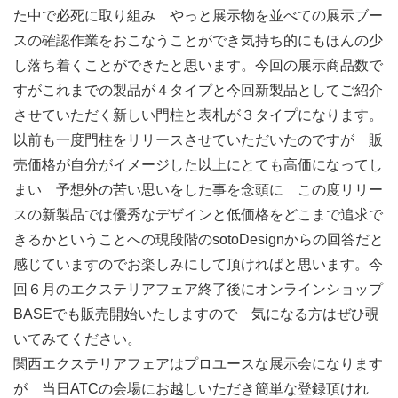
た中で必死に取り組み やっと展示物を並べての展示ブー
スの確認作業をおこなうことができ気持ち的にもほんの少
し落ち着くことができたと思います。今回の展示商品数で
すがこれまでの製品が４タイプと今回新製品としてご紹介
させていただく新しい門柱と表札が３タイプになります。
以前も一度門柱をリリースさせていただいたのですが 販
売価格が自分がイメージした以上にとても高価になってし
まい 予想外の苦い思いをした事を念頭に この度リリー
スの新製品では優秀なデザインと低価格をどこまで追求で
きるかということへの現段階のsotoDesignからの回答だと
感じていますのでお楽しみにして頂ければと思います。今
回６月のエクステリアフェア終了後にオンラインショップ
BASEでも販売開始いたしますので 気になる方はぜひ覗
いてみてください。
関西エクステリアフェアはプロユースな展示会になります
が 当日ATCの会場にお越しいただき簡単な登録頂けれ