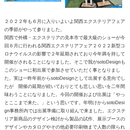
２０２２年も６月に入りいよいよ関西エクステリアフェア
の季節がやって参りました。
関西で外構・エクステリアの見本市で最大級のショーが今
回６月に行われる関西エクステリアフェア２０２２新型コ
ロナウイルスの影響で２年延期されており今年満を持して
開催がされることになりました。そこで我がsotoDesignも
このショーに初出展で参加させていただく事となりまし
た。実は一昨年前からsotoDesignとして出展する意向でし
たが 開催の延期が続いておりとても悲しい思いを二年間
味わうことになりました。今回の開催および出展は「やっ
とここまで来た。」という思いです。年明けからsotoDesi
gn事務所内では出展準備に取り組んで来ました。エクステ
リア新商品のデザイン検討から製品の試作、展示ブースの
デザインやカタログやその他必要印刷物まで人数の限られ