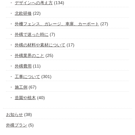
デザインへの考え方
(134)
北欧研修
(22)
外柵フェンス、ガレージ、車庫、カーポート
(27)
外構で迷った時に
(7)
外構の材料や素材について
(17)
外構業界のこと
(25)
外構費用
(11)
工事について
(301)
施工例
(67)
造園や植木
(40)
お知らせ
(38)
外構プラン
(5)