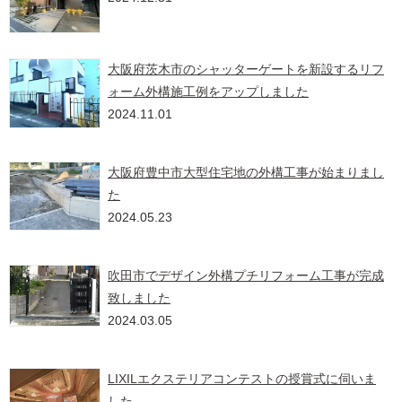
大阪府茨木市のシャッターゲートを新設するリフ
ォーム外構施工例をアップしました
2024.11.01
大阪府豊中市大型住宅地の外構工事が始まりまし
た
2024.05.23
吹田市でデザイン外構プチリフォーム工事が完成
致しました
2024.03.05
LIXILエクステリアコンテストの授賞式に伺いま
した