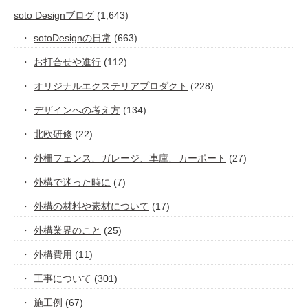
soto Designブログ
(1,643)
sotoDesignの日常
(663)
お打合せや進行
(112)
オリジナルエクステリアプロダクト
(228)
デザインへの考え方
(134)
北欧研修
(22)
外柵フェンス、ガレージ、車庫、カーポート
(27)
外構で迷った時に
(7)
外構の材料や素材について
(17)
外構業界のこと
(25)
外構費用
(11)
工事について
(301)
施工例
(67)