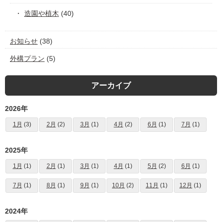
造園や植木
(40)
お知らせ
(38)
外構プラン
(5)
アーカイブ
2026年
1月
(3)
2月
(2)
3月
(1)
4月
(2)
6月
(1)
7月
(1)
2025年
1月
(1)
2月
(1)
3月
(1)
4月
(1)
5月
(2)
6月
(1)
7月
(1)
8月
(1)
9月
(1)
10月
(2)
11月
(1)
12月
(1)
2024年