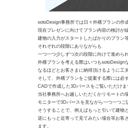
sotoDesign事務所では日々外構プラン
現在プレゼンに向けてプラン内容の検討が
建物の入力がスタートしたばかりのプラン
それぞれの段階にありながらも
一つ一つ少しずつ次の段階に向けて進めら
外構プランを考える際はいつもsotoDesi
なるほどとお客さまに納得頂けるように工
そして、外構プランをご提案する際には必
CADで作成した3Dパースをご覧いただけま
当社事務所へお越しいただくかリモートの
モニターで3Dパースを見ながら一つ一つご
そうすることで、例えばもっと引いて建物
逆にもっと近寄って見てみたい場合等お客
ます。