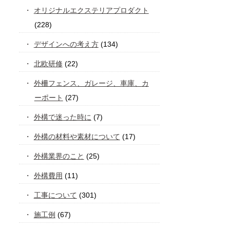
オリジナルエクステリアプロダクト
(228)
デザインへの考え方
(134)
北欧研修
(22)
外柵フェンス、ガレージ、車庫、カ
ーポート
(27)
外構で迷った時に
(7)
外構の材料や素材について
(17)
外構業界のこと
(25)
外構費用
(11)
工事について
(301)
施工例
(67)