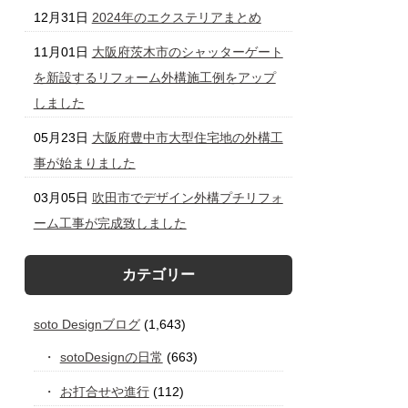
12月31日
2024年のエクステリアまとめ
11月01日
大阪府茨木市のシャッターゲート
を新設するリフォーム外構施工例をアップ
しました
05月23日
大阪府豊中市大型住宅地の外構工
事が始まりました
03月05日
吹田市でデザイン外構プチリフォ
ーム工事が完成致しました
カテゴリー
soto Designブログ
(1,643)
sotoDesignの日常
(663)
お打合せや進行
(112)