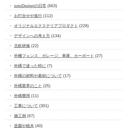
sotoDesignの日常
(663)
お打合せや進行
(112)
オリジナルエクステリアプロダクト
(228)
デザインへの考え方
(134)
北欧研修
(22)
外柵フェンス、ガレージ、車庫、カーポート
(27)
外構で迷った時に
(7)
外構の材料や素材について
(17)
外構業界のこと
(25)
外構費用
(11)
工事について
(301)
施工例
(67)
造園や植木
(40)