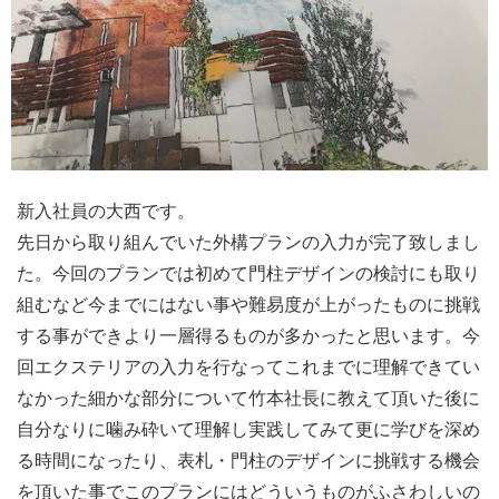
新入社員の大西です。
先日から取り組んでいた外構プランの入力が完了致しまし
た。
今回のプランでは初めて門柱デザインの検討にも取り
組むなど今ま
でにはない事や難易度が上がったものに挑戦
する事ができより一層
得るものが多かったと思います。
今
回エクステリアの入力を行なってこれまでに理解できてい
なかっ
た細かな部分について竹本社長に教えて頂いた後に
自分なりに噛み
砕いて理解し実践してみて更に学びを深め
る時間になったり、
表札・
門柱のデザインに挑戦する機会
を頂いた事でこのプランにはどうい
うものがふさわしいの