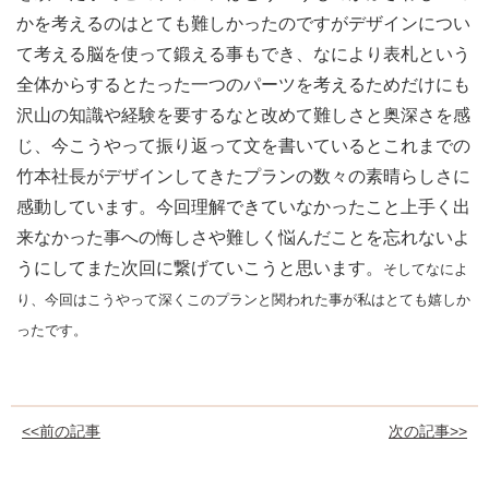
かを考えるのはとても難しかったのですがデ
ザインについ
て考える脳を使って鍛える事もでき、
なにより表札という
全体からするとたった一つのパーツを考えるた
めだけにも
沢山の知識や経験を要するなと改めて難しさと奥深さを
感
じ、
今こうやって振り返って文を書いているとこれまでの
竹本社長がデ
ザインしてきたプランの数々の素晴らしさに
感動しています。
今回理解できていなかったこと上手く出
来なかった事への悔しさや
難しく悩んだことを忘れないよ
うにしてまた次回に繋げていこうと
思います。
そしてなによ
り、
今回はこうやって深くこのプランと関われた事が私はとても嬉しか
ったです。
<<前の記事
次の記事>>