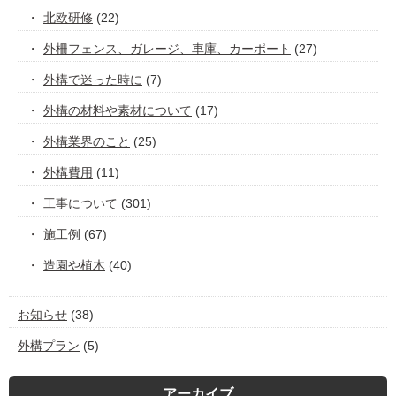
北欧研修
(22)
外柵フェンス、ガレージ、車庫、カーポート
(27)
外構で迷った時に
(7)
外構の材料や素材について
(17)
外構業界のこと
(25)
外構費用
(11)
工事について
(301)
施工例
(67)
造園や植木
(40)
お知らせ
(38)
外構プラン
(5)
アーカイブ