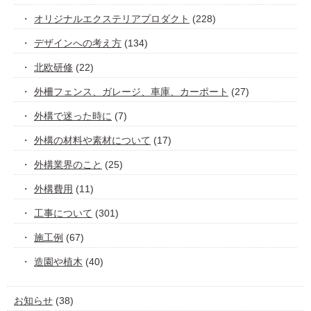
オリジナルエクステリアプロダクト
(228)
デザインへの考え方
(134)
北欧研修
(22)
外柵フェンス、ガレージ、車庫、カーポート
(27)
外構で迷った時に
(7)
外構の材料や素材について
(17)
外構業界のこと
(25)
外構費用
(11)
工事について
(301)
施工例
(67)
造園や植木
(40)
お知らせ
(38)