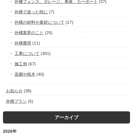
外柵フェンス、ガレージ、車庫、カーポート
(27)
外構で迷った時に
(7)
外構の材料や素材について
(17)
外構業界のこと
(25)
外構費用
(11)
工事について
(301)
施工例
(67)
造園や植木
(40)
お知らせ
(38)
外構プラン
(5)
アーカイブ
2026年