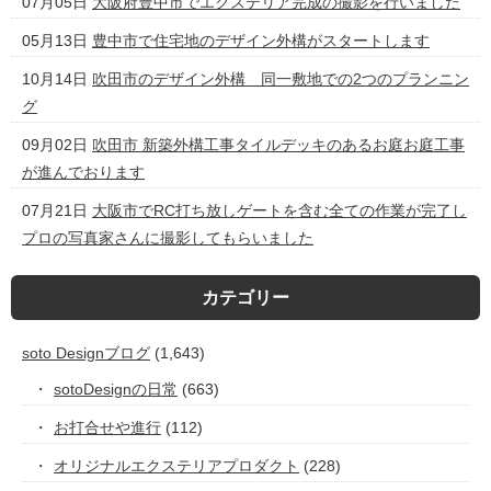
07月05日
大阪府豊中市でエクステリア完成の撮影を行いました
05月13日
豊中市で住宅地のデザイン外構がスタートします
10月14日
吹田市のデザイン外構 同一敷地での2つのプランニン
グ
09月02日
吹田市 新築外構工事タイルデッキのあるお庭お庭工事
が進んでおります
07月21日
大阪市でRC打ち放しゲートを含む全ての作業が完了し
プロの写真家さんに撮影してもらいました
カテゴリー
soto Designブログ
(1,643)
sotoDesignの日常
(663)
お打合せや進行
(112)
オリジナルエクステリアプロダクト
(228)