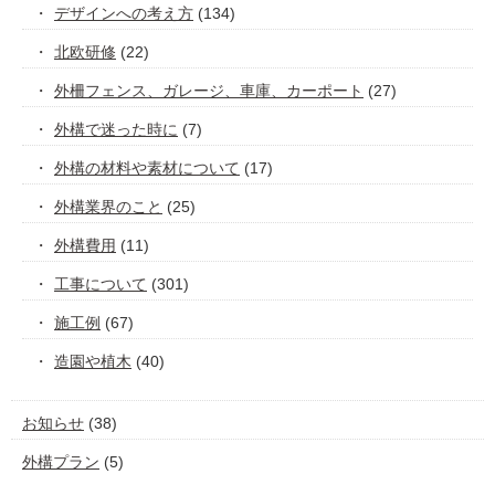
デザインへの考え方
(134)
北欧研修
(22)
外柵フェンス、ガレージ、車庫、カーポート
(27)
外構で迷った時に
(7)
外構の材料や素材について
(17)
外構業界のこと
(25)
外構費用
(11)
工事について
(301)
施工例
(67)
造園や植木
(40)
お知らせ
(38)
外構プラン
(5)