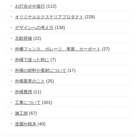
お打合せや進行
(112)
オリジナルエクステリアプロダクト
(228)
デザインへの考え方
(134)
北欧研修
(22)
外柵フェンス、ガレージ、車庫、カーポート
(27)
外構で迷った時に
(7)
外構の材料や素材について
(17)
外構業界のこと
(25)
外構費用
(11)
工事について
(301)
施工例
(67)
造園や植木
(40)