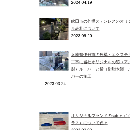
2024.04.19
吹田市の外構ステンレスのオリ
ル表札について
2023.09.20
兵庫県伊丹市の外構・エクステ
工事に当社オリジナルの縦（ア
製）ルーバーと横（樹脂木製）
バーの施工
2023.03.24
オリジナルブランドのsoto+（
ラス）について色々