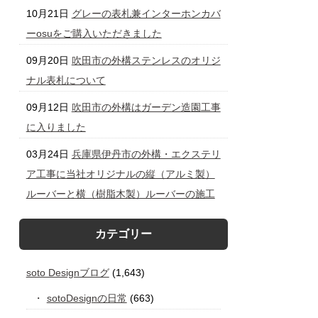
10月21日
グレーの表札兼インターホンカバ
ーosuをご購入いただきました
09月20日
吹田市の外構ステンレスのオリジ
ナル表札について
09月12日
吹田市の外構はガーデン造園工事
に入りました
03月24日
兵庫県伊丹市の外構・エクステリ
ア工事に当社オリジナルの縦（アルミ製）
ルーバーと横（樹脂木製）ルーバーの施工
カテゴリー
soto Designブログ
(1,643)
sotoDesignの日常
(663)