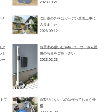
2023.10.21
ジナ
吹田市の外構はガーデン造園工事に
入りました
2023.09.12
リア
お買求め頂いたsoto+ユーザーさん提
ルミ
供の写真をご覧下さい
ルー
2023.02.23
ソトプ
既製品にないものは作ってしまう外
構