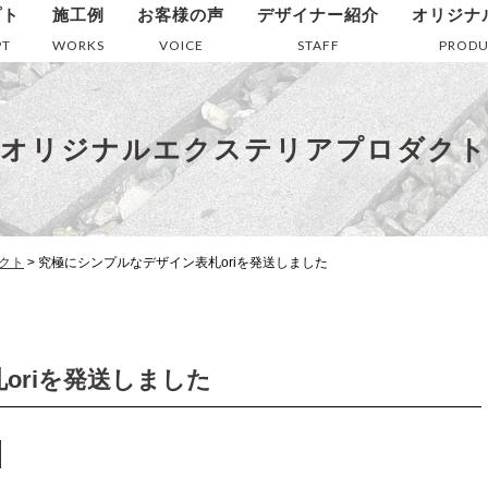
プト
施工例
お客様の声
デザイナー紹介
オリジナ
PT
WORKS
VOICE
STAFF
PRODU
オリジナルエクステリアプロダクト
クト
>
究極にシンプルなデザイン表札oriを発送しました
oriを発送しました