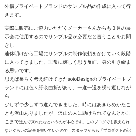
外構プライベートブランドのサンプル品の作成に入って行
きます。
実際に販売にご協力いただくメーカーさんからも３月の展
示会に使用するのでサンプル品が必要だと言うことをお聞
きし
連休明けから工場にサンプルの制作依頼をかけていく段階
に入ってきました。非常に嬉しく思う反面、身の引き締ま
る思いです。
思えば長らく考え続けてきたsotoDesignのプライベートブ
ランドには色々紆余曲折があり、一進一退を繰り返しなが
ら
少しずつ少しずつ進んできました。時にはあきらめかたこ
とも沢山ありましたが、沢山の人に助けられてなんとかこ
こまで
進んで来れたなというのが本心です。このブログでも数えられ
ないぐらいの記事を書いていたので
スタッフからも「プロダクトの記