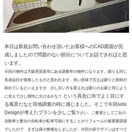
本日は新規お問い合わせ頂いたお客様へのCAD図面が完
成しましたので問題のない部分についてお話できればと思
います。
今回の物件は大阪府箕面市にある築数年の物件になります。廻りも同じ
造成会社が規格したものと思われます。良い意味で言えば廻りと統制が
取れているといえますが 少し言い方を変えれば廻りのお家と同じよう
という具合に街でよく目にす
に見えて少し個性に欠けるかな？
る風景だなと現地調査の時に感じました。そこで今回soto
Designが考えたプランを少しご覧
下さい。ご要望として二台の
自動車と数台の自転車が駐車可能にすることがリフォームの最重要課題
でしたので まずは床の整備をしましたが、今回の床デザインはすべて