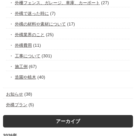
外柵フェンス、ガレージ、車庫、カーポート
(27)
外構で迷った時に
(7)
外構の材料や素材について
(17)
外構業界のこと
(25)
外構費用
(11)
工事について
(301)
施工例
(67)
造園や植木
(40)
お知らせ
(38)
外構プラン
(5)
アーカイブ
2026年