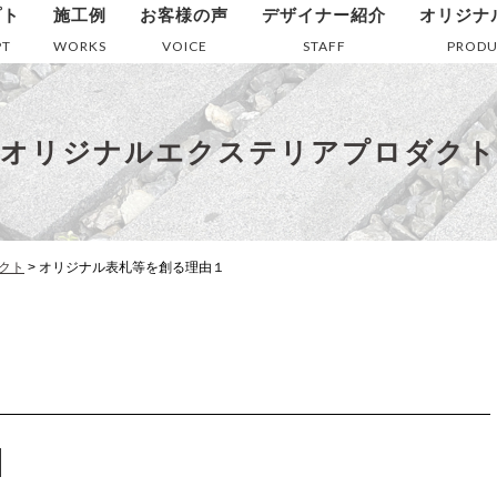
プト
施工例
お客様の声
デザイナー紹介
オリジナ
PT
WORKS
VOICE
STAFF
PRODU
オリジナルエクステリアプロダクト
クト
>
オリジナル表札等を創る理由１
１