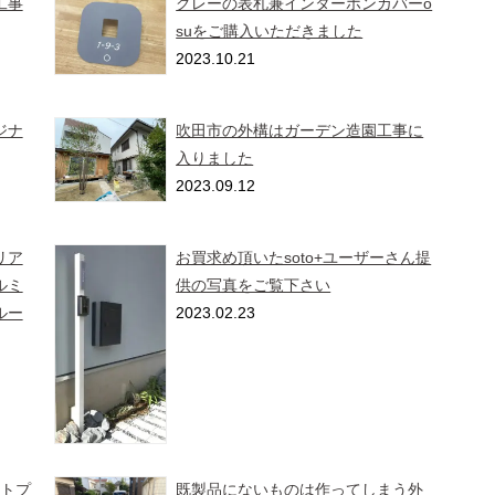
工事
グレーの表札兼インターホンカバーo
suをご購入いただきました
2023.10.21
ジナ
吹田市の外構はガーデン造園工事に
入りました
2023.09.12
リア
お買求め頂いたsoto+ユーザーさん提
ルミ
供の写真をご覧下さい
ルー
2023.02.23
ソトプ
既製品にないものは作ってしまう外