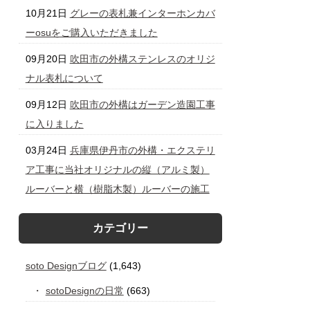
10月21日
グレーの表札兼インターホンカバ
ーosuをご購入いただきました
09月20日
吹田市の外構ステンレスのオリジ
ナル表札について
09月12日
吹田市の外構はガーデン造園工事
に入りました
03月24日
兵庫県伊丹市の外構・エクステリ
ア工事に当社オリジナルの縦（アルミ製）
ルーバーと横（樹脂木製）ルーバーの施工
カテゴリー
soto Designブログ
(1,643)
sotoDesignの日常
(663)